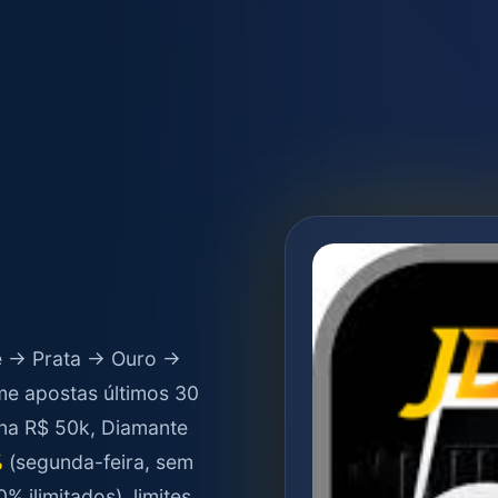
 → Prata → Ouro →
me apostas últimos 30
ina R$ 50k, Diamante
%
(segunda-feira, sem
 ilimitados), limites