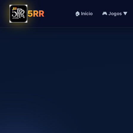
5RR
🏠 Início
🎮 Jogos ▼