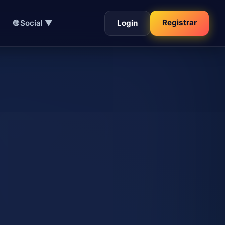
Registrar
🌐 Social ▼
Login